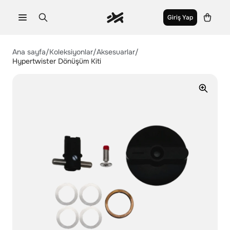
Giriş Yap
Aerofoils
Ana sayfa
/
Koleksiyonlar
/
Aksesuarlar
/
Hypertwister Dönüşüm Kiti